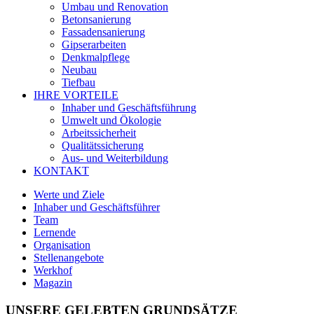
Umbau und Renovation
Betonsanierung
Fassadensanierung
Gipserarbeiten
Denkmalpflege
Neubau
Tiefbau
IHRE VORTEILE
Inhaber und Geschäftsführung
Umwelt und Ökologie
Arbeitssicherheit
Qualitätssicherung
Aus- und Weiterbildung
KONTAKT
Werte und Ziele
Inhaber und Geschäftsführer
Team
Lernende
Organisation
Stellenangebote
Werkhof
Magazin
UNSERE GELEBTEN GRUNDSÄTZE